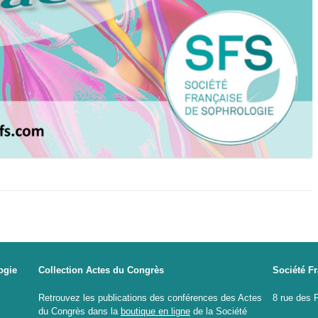
ogie
Collection Actes du Congrès
Société F
Retrouvez les publications des conférences des Actes
8 rue des 
du Congrès dans la
boutique en ligne
de la Société