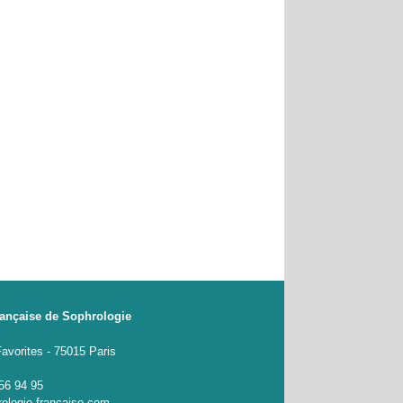
rançaise de Sophrologie
Favorites - 75015 Paris
 56 94 95
ologie-francaise.com