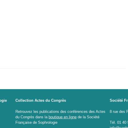
ogie
Collection Actes du Congrès
Société F
Retrouvez les publications des conférences des Actes
8 rue des 
du Congrès dans la
boutique en ligne
de la Société
Française de Sophrologie
Tél. 01 40
info@sophr